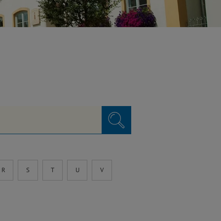
R
S
T
U
V