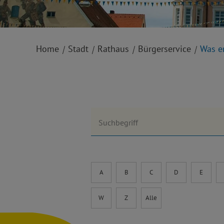
Home
Stadt
Rathaus
Bürgerservice
Was e
Suchbegriff
A
B
C
D
E
W
Z
Alle