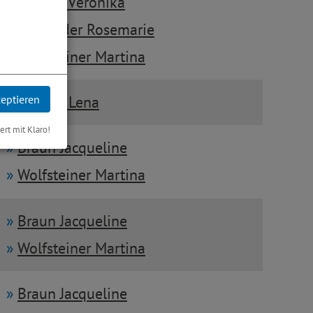
Greiner Veronika
Schneider Rosemarie
Wolfsteiner Martina
Greiner Lena
zeptieren
iert mit Klaro!
Braun Jacqueline
Wolfsteiner Martina
Braun Jacqueline
Wolfsteiner Martina
Braun Jacqueline