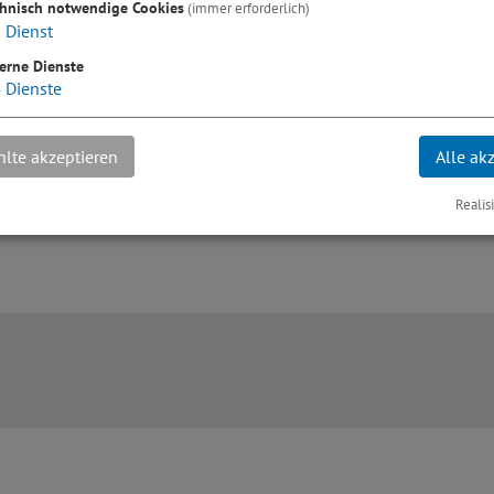
chnisch notwendige Cookies
(immer erforderlich)
1
Dienst
erne Dienste
4
Dienste
lte akzeptieren
Alle ak
Realis