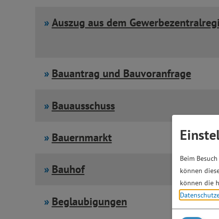
Auszug aus dem Gewerbezentralregi
Bauantrag und Bauvoranfrage
Bauausschuss
Einste
Bauernmarkt
Beim Besuch 
Bauhof
können diese
können die h
Datenschutz
Beglaubigungen