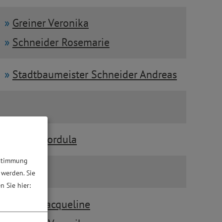
Greiner Veronika
Schneider Rosemarie
Stadtbaumeister Schneider Andreas
Meier Cordula
ustimmung
 werden. Sie
n Sie hier:
Braun Jacqueline