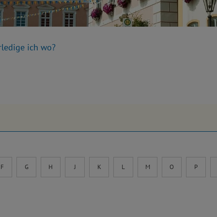
rledige ich wo?
F
G
H
J
K
L
M
O
P