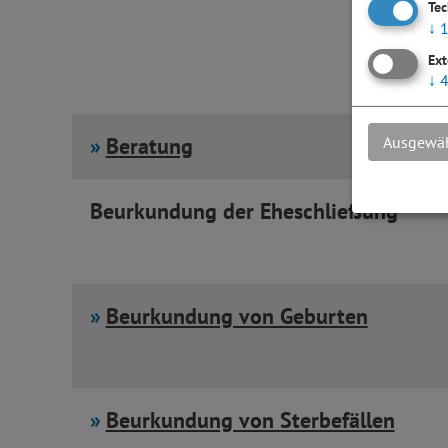
Te
↓
Ext
↓
Beratung
Ausgewäh
Beurkundung der Eheschließung
Beurkundung von Geburten
Beurkundung von Sterbefällen