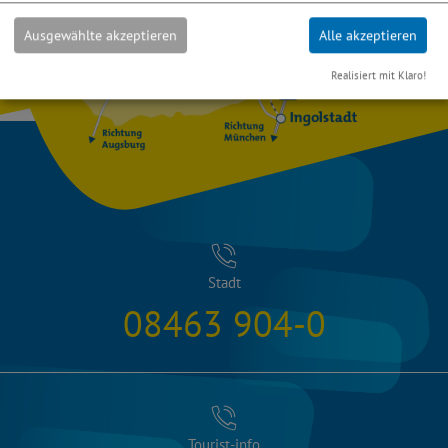
Ausgewählte akzeptieren
Alle akzeptieren
Realisiert mit Klaro!
Stadt
08463 904-0
Tourist-info