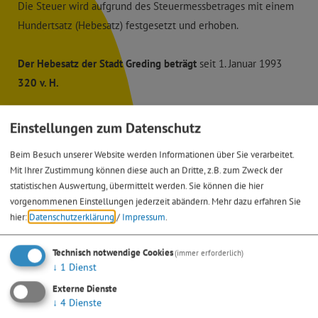
Die Steuer wird aufgrund des Steuermessbetrages mit einem
Hundertsatz (Hebesatz) festgesetzt und erhoben.
Der Hebesatz der Stadt Greding beträgt
seit 1. Januar 1993
320 v. H.
Einstellungen zum Datenschutz
Zuständige Mitarbeiter
Beim Besuch unserer Website werden Informationen über Sie verarbeitet.
Mit Ihrer Zustimmung können diese auch an Dritte, z.B. zum Zweck der
Andreas Gehr
statistischen Auswertung, übermittelt werden. Sie können die hier
vorgenommenen Einstellungen jederzeit abändern.
Mehr dazu erfahren Sie
hier:
Datenschutzerklärung
/
Impressum
.
Technisch notwendige Cookies
(immer erforderlich)
↓
1
Dienst
Externe Dienste
↓
4
Dienste