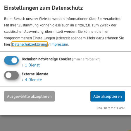
Einstellungen zum Datenschutz
Gelbe Säcke für Verkaufsverpackungen aus Kunststoffen
(Grüner Punkt) erhalten Sie wie folgt:
Beim Besuch unserer Website werden Informationen über Sie verarbeitet.
Mit Ihrer Zustimmung können diese auch an Dritte, z.B. zum Zweck der
Rote Bestellkarte
statistischen Auswertung, übermittelt werden. Sie können die hier
vorgenommenen Einstellungen jederzeit abändern.
Mehr dazu erfahren Sie
Telefonische Nachbestellung (0800/100 43 37)
hier:
Datenschutzerklärung
/
Impressum
.
Abholung an den Recyclinghöfen
Müllsäcke für zusätzlichen Restmüll können in der Stadtkasse
Technisch notwendige Cookies
(immer erforderlich)
↓
1
Dienst
Greding erworben werden. Im Kaufpreis (5,00 €) sind die
Externe Dienste
Abfuhrgebühren bereits enthalten.
↓
4
Dienste
Ausgewählte akzeptieren
Alle akzeptieren
Zuständige Mitarbeiter
Realisiert mit Klaro!
Sandra Ehrenfried