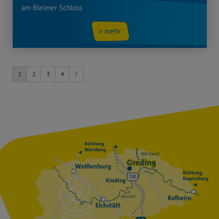
am Bleimer Schloss
> mehr
1
2
3
4