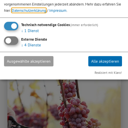
vorgenommenen Einstellungen jederzeit abändern.
Mehr dazu erfahren Sie
hier:
Datenschutzerklärung
/
Impressum
.
18. - 20.09.26
Technisch notwendige Cookies
(immer erforderlich)
Kulinarische Veranstaltungen
↓
1
Dienst
Federweißer Wochenende
Externe Dienste
↓
4
Dienste
am Bleimer Schloss
> mehr
Ausgewählte akzeptieren
Alle akzeptieren
Realisiert mit Klaro!