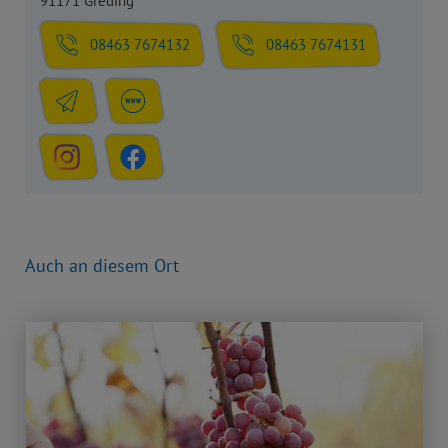
91171 Greding
08463 7674132
08463 7674131
Auch an diesem Ort