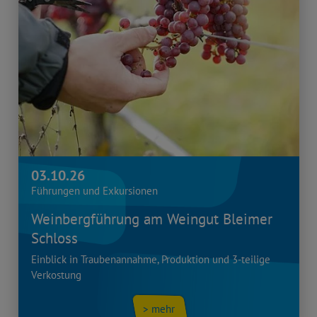
03.10.26
Führungen und Exkursionen
Weinbergführung am Weingut Bleimer
Schloss
Einblick in Traubenannahme, Produktion und 3-teilige
Verkostung
> mehr