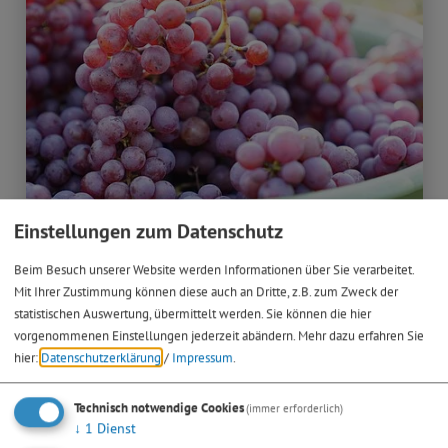
Einstellungen zum Datenschutz
18. - 20.09.26
Beim Besuch unserer Website werden Informationen über Sie verarbeitet.
Kulinarische Veranstaltungen
Mit Ihrer Zustimmung können diese auch an Dritte, z.B. zum Zweck der
statistischen Auswertung, übermittelt werden. Sie können die hier
Federweißer Wochenende
vorgenommenen Einstellungen jederzeit abändern.
Mehr dazu erfahren Sie
am Bleimer Schloss
hier:
Datenschutzerklärung
/
Impressum
.
> mehr
Technisch notwendige Cookies
(immer erforderlich)
↓
1
Dienst