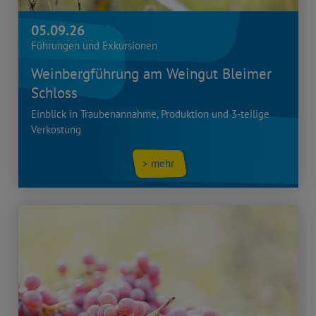
05.09.26
Führungen und Exkursionen
Weinbergführung am Weingut Bleimer
Schloss
Einblick in Traubenannahme, Produktion und 3-teilige
Verkostung
> mehr