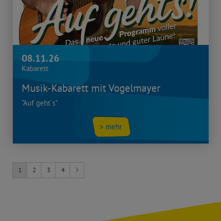
08.11.26
Kabarett
Musik-Kabarett mit Vogelmayer
"Auf geht´s"
> mehr
1
2
3
4