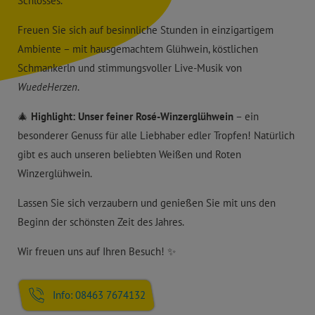
Schlosses.
Freuen Sie sich auf besinnliche Stunden in einzigartigem
Ambiente – mit hausgemachtem Glühwein, köstlichen
Schmankerln und stimmungsvoller Live-Musik von
WuedeHerzen
.
🎄
Highlight: Unser feiner Rosé-Winzerglühwein
– ein
besonderer Genuss für alle Liebhaber edler Tropfen! Natürlich
gibt es auch unseren beliebten Weißen und Roten
Winzerglühwein.
Lassen Sie sich verzaubern und genießen Sie mit uns den
Beginn der schönsten Zeit des Jahres.
Wir freuen uns auf Ihren Besuch! ✨
Info: 08463 7674132