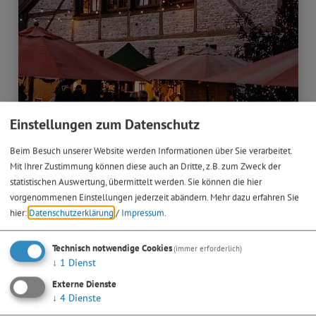
Einstellungen zum Datenschutz
18.10.26
Beim Besuch unserer Website werden Informationen über Sie verarbeitet.
Weihnachtsmarkt
Mit Ihrer Zustimmung können diese auch an Dritte, z.B. zum Zweck der
statistischen Auswertung, übermittelt werden. Sie können die hier
Wein-Nachtsmarkt
vorgenommenen Einstellungen jederzeit abändern.
Mehr dazu erfahren Sie
am Bleimer Schloss
hier:
Datenschutzerklärung
/
Impressum
.
> mehr
Technisch notwendige Cookies
(immer erforderlich)
↓
1
Dienst
Externe Dienste
↓
4
Dienste