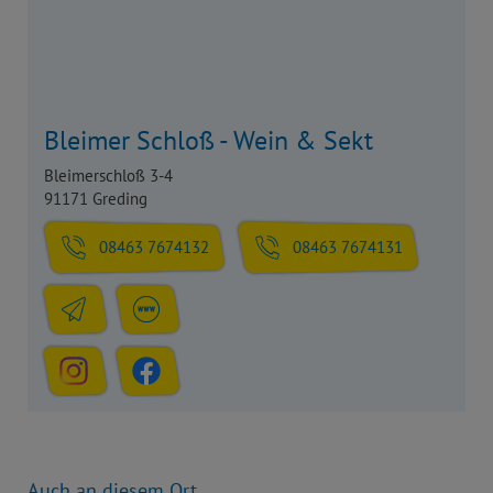
Bleimer Schloß - Wein & Sekt
Bleimerschloß 3-4
91171 Greding
08463 7674132
08463 7674131
Auch an diesem Ort