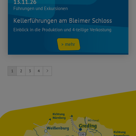
13.11.26
Führungen und Exkursionen
Kellerführungen am Bleimer Schloss
Einblick in die Produktion und 4-teilige Verkostung
> mehr
1
2
3
4