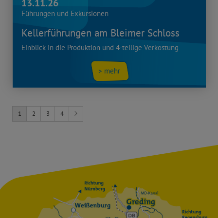
13.11.26
Führungen und Exkursionen
Kellerführungen am Bleimer Schloss
Einblick in die Produktion und 4-teilige Verkostung
> mehr
1
2
3
4