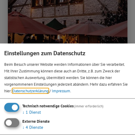
Einstellungen zum Datenschutz
18.10.26
Beim Besuch unserer Website werden Informationen über Sie verarbeitet.
Weihnachtsmarkt
Mit Ihrer Zustimmung können diese auch an Dritte, z.B. zum Zweck der
statistischen Auswertung, übermittelt werden. Sie können die hier
Wein-Nachtsmarkt
vorgenommenen Einstellungen jederzeit abändern.
Mehr dazu erfahren Sie
am Bleimer Schloss
hier:
Datenschutzerklärung
/
Impressum
.
> mehr
Technisch notwendige Cookies
(immer erforderlich)
↓
1
Dienst
Externe Dienste
↓
4
Dienste