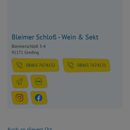
Bleimer Schloß - Wein & Sekt
Bleimerschloß 3-4
91171 Greding
08463 7674132
08463 7674131
Auch an diesem Ort