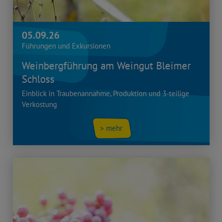
05.09.26
Führungen und Exkursionen
Weinbergführung am Weingut Bleimer
Schloss
Einblick in Traubenannahme, Produktion und 3-teilige
Verkostung
> mehr