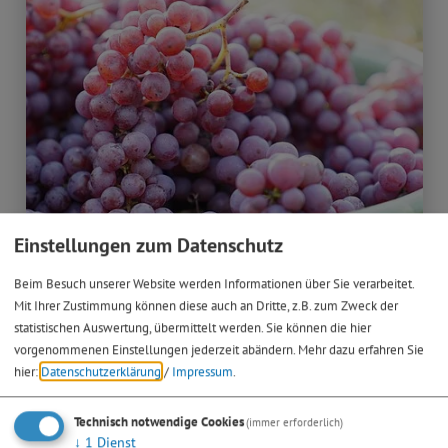
Einstellungen zum Datenschutz
Beim Besuch unserer Website werden Informationen über Sie verarbeitet.
18. - 20.09.26
Mit Ihrer Zustimmung können diese auch an Dritte, z.B. zum Zweck der
Kulinarische Veranstaltungen
statistischen Auswertung, übermittelt werden. Sie können die hier
vorgenommenen Einstellungen jederzeit abändern.
Mehr dazu erfahren Sie
Federweißer Wochenende
hier:
Datenschutzerklärung
/
Impressum
.
am Bleimer Schloss
Technisch notwendige Cookies
(immer erforderlich)
> mehr
↓
1
Dienst