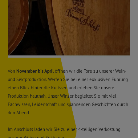
Von
November bis April
öffnen wir die Tore zu unserer Wein-
und Sektproduktion. Werfen Sie bei einer exklusiven Führung
einen Blick hinter die Kulissen und erleben Sie unsere
Produktion hautnah. Unser Winzer begleitet Sie mit viel
Fachwissen, Leidenschaft und spannenden Geschichten durch
den Abend.
Im Anschluss laden wir Sie zu einer 4-teiligen Verkostung
unserer Weine und Sekte ein.