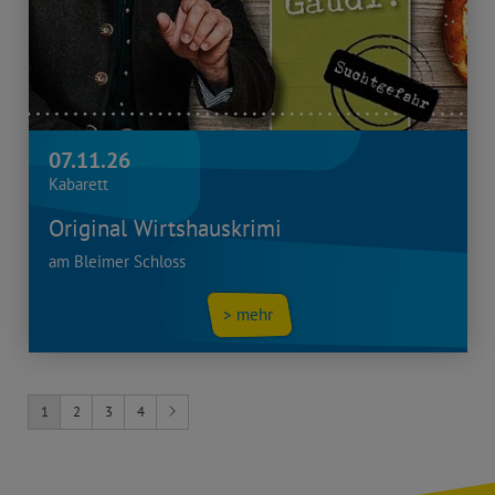
07.11.26
Kabarett
Original Wirtshauskrimi
am Bleimer Schloss
> mehr
1
2
3
4