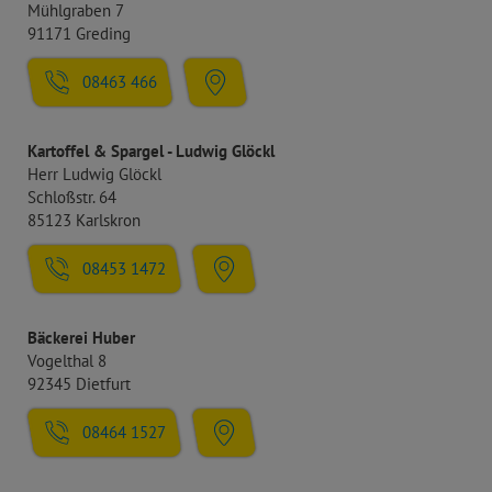
Mühlgraben 7
91171 Greding
08463 466
Kartoffel & Spargel - Ludwig Glöckl
Herr Ludwig Glöckl
Schloßstr. 64
85123 Karlskron
08453 1472
Bäckerei Huber
Vogelthal 8
92345 Dietfurt
08464 1527