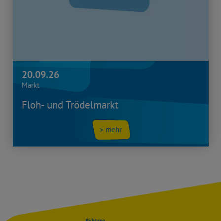
20.09.26
Markt
Floh- und Trödelmarkt
> mehr