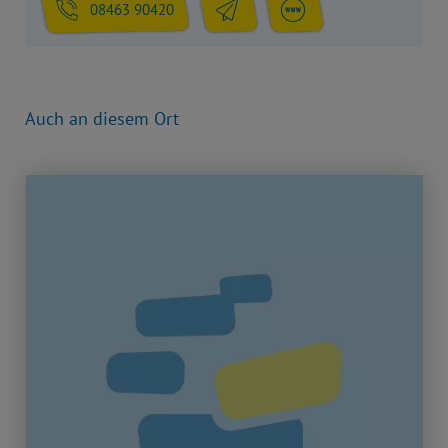
08463 90420
Auch an diesem Ort