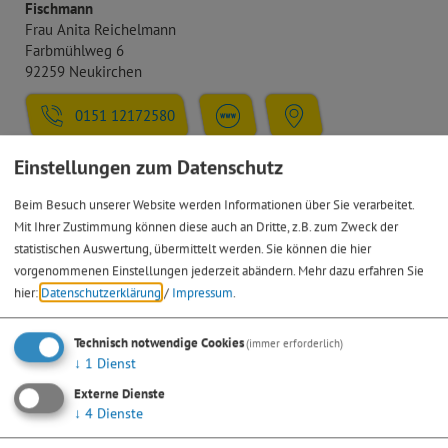
Fischmann
Frau Anita Reichelmann
Farbmühlweg 6
92259 Neukirchen
0151 12172580
Einstellungen zum Datenschutz
Bäckerei Frank
Bruckstraße 6
Beim Besuch unserer Website werden Informationen über Sie verarbeitet.
93339 Riedenburg
Mit Ihrer Zustimmung können diese auch an Dritte, z.B. zum Zweck der
statistischen Auswertung, übermittelt werden. Sie können die hier
09442 667
vorgenommenen Einstellungen jederzeit abändern.
Mehr dazu erfahren Sie
hier:
Datenschutzerklärung
/
Impressum
.
Technisch notwendige Cookies
(immer erforderlich)
↓
1
Dienst
Externe Dienste
↓
4
Dienste