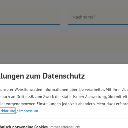
Nachname*
llungen zum Datenschutz
unserer Website werden Informationen über Sie verarbeitet. Mit Ihrer Z
 auch an Dritte, z.B. zum Zweck der statistischen Auswertung, übermittelt
ier vorgenommenen Einstellungen jederzeit abändern.
Mehr dazu erfahre
erklärung
/
Impressum
.
chnisch notwendige Cookies
(immer erforderlich)