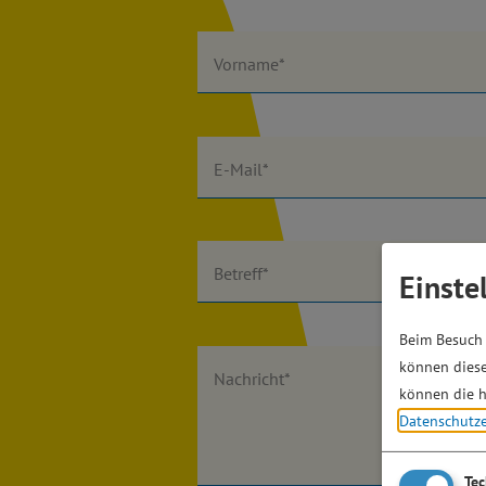
Vorname*
E-Mail*
Betreff*
Einste
Beim Besuch 
können diese
Nachricht*
können die h
Datenschutz
Te