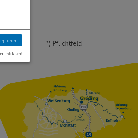
.*
zeptieren
*) Pflichtfeld
iert mit Klaro!