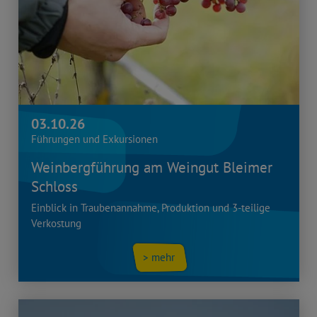
03.10.26
Führungen und Exkursionen
Weinbergführung am Weingut Bleimer
Schloss
Einblick in Traubenannahme, Produktion und 3-teilige
Verkostung
> mehr