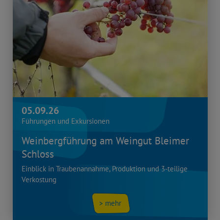
05.09.26
Führungen und Exkursionen
Weinbergführung am Weingut Bleimer
Schloss
Einblick in Traubenannahme, Produktion und 3-teilige
Verkostung
> mehr