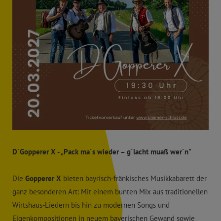
D´Gopperer X - „Pack ma´s wieder – g´lacht muaß wer´n"
Die
Gopperer X
bieten bayrisch-fränkisches Musikkabarett der
ganz besonderen Art: Mit einem bunten Mix aus traditionellen
Wirtshaus-Liedern bis hin zu modernen Songs und
Eigenkompositionen in neuem bayerischen Gewand sowie