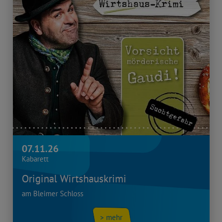
07.11.26
Kabarett
Original Wirtshauskrimi
am Bleimer Schloss
> mehr