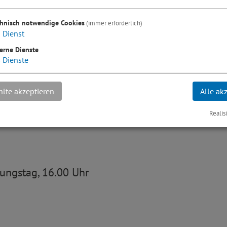
chnisch notwendige Cookies
(immer erforderlich)
1
Dienst
erne Dienste
4
Dienste
lte akzeptieren
Alle ak
Realis
ungstag, 16.00 Uhr