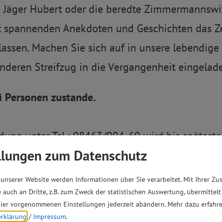
he Jäger Hubert oder die beredte Zimmermannswi
it spannenden Anekdoten und Geschichten das Ze
assen. Machen Sie sich auf in unsere lebendige 
nderen Streifzug in die Vergangenheit eingelad
 Personen zustande.
ung unter Tel.: 08463/904-60 wird bis spätesten
llungen zum Datenschutz
Die Teilnahmegebühr beträgt 5,00 € pro Person; 
m Rathaus. Die Führung dauert ca. 90 Minuten.
unserer Website werden Informationen über Sie verarbeitet. Mit Ihrer Z
 auch an Dritte, z.B. zum Zweck der statistischen Auswertung, übermittelt
ier vorgenommenen Einstellungen jederzeit abändern.
Mehr dazu erfahre
erklärung
/
Impressum
.