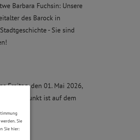
twe Barbara Fuchsin: Unsere
italter des Barock in
Stadtgeschichte - Sie sind
en!
s Freitag, den 01. Mai 2026,
der Treffpunkt ist auf dem
ustimmung
 werden. Sie
n Sie hier: