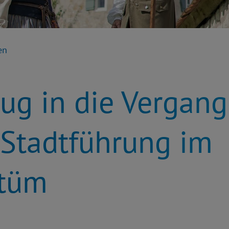
en
zug in die Vergan
 Stadtführung im
stüm