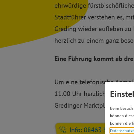
ehrwürdige fürstbischöflic
Stadtführer verstehen es, m
Greding wieder aufleben zu l
herzlich zu einem ganz beso
Eine Führung kommt ab drei
Um eine telefonische Anmeld
Einste
11.00 Uhr herzlich gebeten. 
Gredinger Marktplatz vor de
Beim Besuch 
können diese
können die h
Info: 08463 904-60
Datenschutz