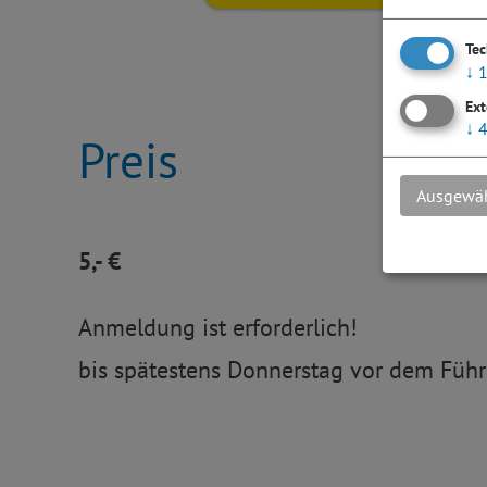
Te
↓
Ext
↓
Preis
Ausgewäh
5,- €
Anmeldung ist erforderlich!
bis spätestens Donnerstag vor dem Führ