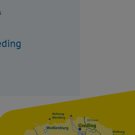
s
eding