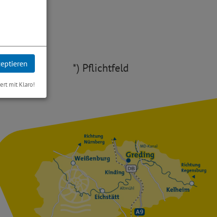
.*
zeptieren
*) Pflichtfeld
iert mit Klaro!