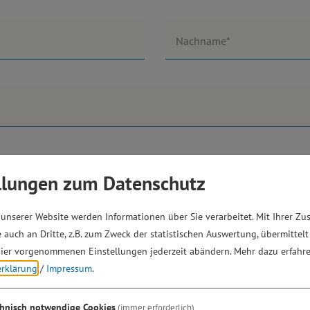
Nachname*
llungen zum Datenschutz
unserer Website werden Informationen über Sie verarbeitet. Mit Ihrer Z
 auch an Dritte, z.B. zum Zweck der statistischen Auswertung, übermittelt
ier vorgenommenen Einstellungen jederzeit abändern.
Mehr dazu erfahre
erklärung
/
Impressum
.
chnisch notwendige Cookies
(immer erforderlich)