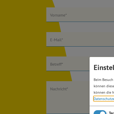
Vorname*
E-Mail*
Betreff*
Einste
Beim Besuch 
können diese
Nachricht*
können die h
Datenschutz
Te