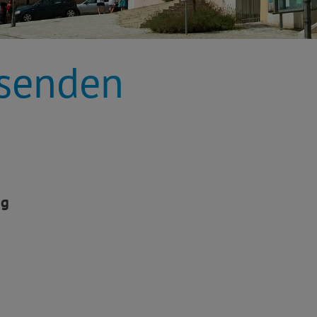
rsenden
ng