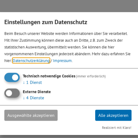
Modul 4: BayGibitR, Auswahlverfahren
Einstellungen zum Datenschutz
Bekanntmachung
Beim Besuch unserer Website werden Informationen über Sie verarbeitet.
Die Stadt Greding führt zur Bestimmung eines Netzbetreibers,
Mit Ihrer Zustimmung können diese auch an Dritte, z.B. zum Zweck der
der mit einem öffentlichen Zuschuss den Aus-/Aufbau und
statistischen Auswertung, übermittelt werden. Sie können die hier
vorgenommenen Einstellungen jederzeit abändern.
Mehr dazu erfahren Sie
Betrieb eines ultraschnellen NGA-Netzes realisieren kann, ein
hier:
Datenschutzerklärung
/
Impressum
.
Verhandlungsverfahren mit Teilnahmewettbewerb nach der
Verordnung über die Vergabe öffentlicher Aufträge
Technisch notwendige Cookies
(immer erforderlich)
(Konzessionsvergabeverordnung - KonzVgV) sowie dem Gesetz
↓
1
Dienst
gegen Wettbewerbsbeschränkungen (GWB) durch.
Externe Dienste
↓
4
Dienste
Zugrunde liegt hierfür die Richtlinie des Aufbaus von
gigabitfähigen Breitbandnetzen im Freistaat Bayern
Ausgewählte akzeptieren
Alle akzeptieren
(Bayerische Gigabitrichtlinie - BayGibitR).
Realisiert mit Klaro!
Alle nötigen Dokumente und Informationen sind