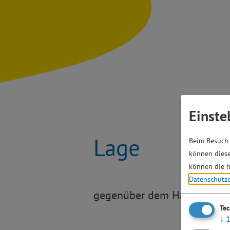
Einste
Lage
Beim Besuch 
können diese
können die h
Datenschutz
gegenüber dem Hallenbad
Te
↓