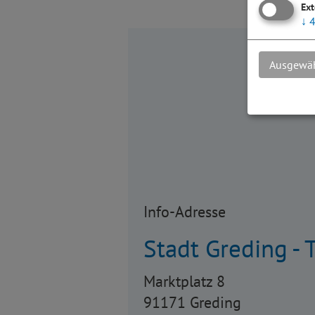
Ext
↓
Ausgewäh
Info-Adresse
Stadt Greding - 
Marktplatz 8
91171 Greding