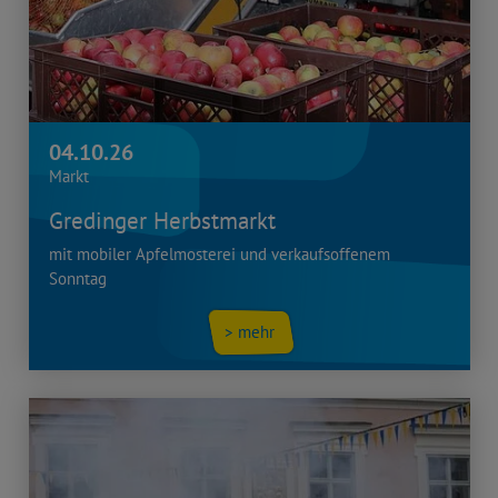
04.10.26
Markt
Gredinger Herbstmarkt
mit mobiler Apfelmosterei und verkaufsoffenem
Sonntag
> mehr