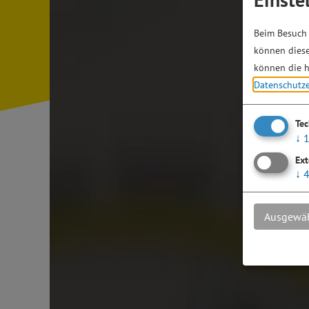
Beim Besuch 
können diese
können die h
Datenschutz
Te
↓
Ext
↓
Ausgewäh