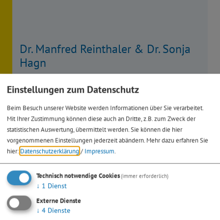
Dr. Manfred Reinthaler & Dr. Sonja
Hagn
Georg-Jobst-Gasse 6
Einstellungen zum Datenschutz
91171 Greding
Beim Besuch unserer Website werden Informationen über Sie verarbeitet.
08463 605252
Mit Ihrer Zustimmung können diese auch an Dritte, z.B. zum Zweck der
statistischen Auswertung, übermittelt werden. Sie können die hier
vorgenommenen Einstellungen jederzeit abändern.
Mehr dazu erfahren Sie
hier:
Datenschutzerklärung
/
Impressum
.
Technisch notwendige Cookies
(immer erforderlich)
↓
1
Dienst
Externe Dienste
↓
4
Dienste