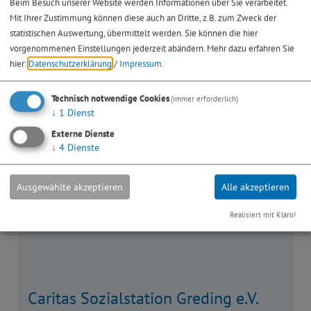
Bitte unterstützen Sie unsere Arbeit!
Beim Besuch unserer Website werden Informationen über Sie verarbeitet.
Mit Ihrer Zustimmung können diese auch an Dritte, z.B. zum Zweck der
statistischen Auswertung, übermittelt werden. Sie können die hier
vorgenommenen Einstellungen jederzeit abändern.
Mehr dazu erfahren Sie
Krankenpflegeverein Greding
hier:
Datenschutzerklärung
/
Impressum
.
Technisch notwendige Cookies
(immer erforderlich)
↓
1
Dienst
Externe Dienste
↓
4
Dienste
Ausgewählte akzeptieren
Alle akzeptieren
Realisiert mit Klaro!
Caritas Sozialstation Greding e.V.