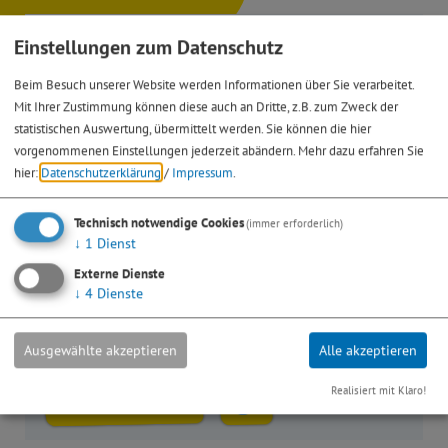
Einstellungen zum Datenschutz
Beim Besuch unserer Website werden Informationen über Sie verarbeitet.
Mit Ihrer Zustimmung können diese auch an Dritte, z.B. zum Zweck der
statistischen Auswertung, übermittelt werden. Sie können die hier
vorgenommenen Einstellungen jederzeit abändern.
Mehr dazu erfahren Sie
hier:
Datenschutzerklärung
/
Impressum
.
Technisch notwendige Cookies
(immer erforderlich)
↓
1
Dienst
Kiss Roth-Schwabach, Kontakt- und
Externe Dienste
↓
4
Dienste
Informationsstelle Selbsthilfe
Sandgasse 5
Ausgewählte akzeptieren
Alle akzeptieren
91154 Roth
Realisiert mit Klaro!
09171 9897370