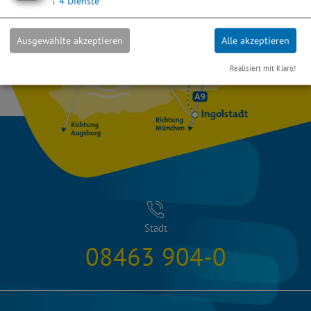
↓
4
Dienste
Ausgewählte akzeptieren
Alle akzeptieren
Realisiert mit Klaro!
Stadt
08463 904-0