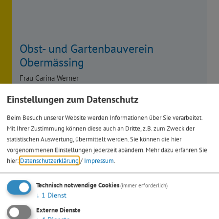
Obst- und Gartenbauverein
Obermässing
Frau Carina Werner
Obermässing
Einstellungen zum Datenschutz
Hofbergstraße 3
91171 Greding
Beim Besuch unserer Website werden Informationen über Sie verarbeitet.
Mit Ihrer Zustimmung können diese auch an Dritte, z.B. zum Zweck der
08469 8893039
statistischen Auswertung, übermittelt werden. Sie können die hier
vorgenommenen Einstellungen jederzeit abändern.
Mehr dazu erfahren Sie
hier:
Datenschutzerklärung
/
Impressum
.
Technisch notwendige Cookies
(immer erforderlich)
↓
1
Dienst
Externe Dienste