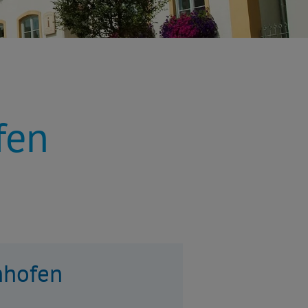
fen
nhofen