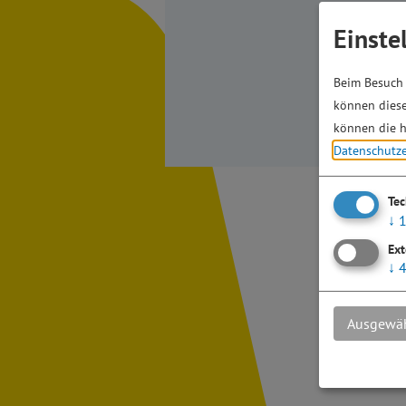
Einste
Beim Besuch 
können diese
können die h
Datenschutz
Te
↓
Ext
↓
Ausgewäh