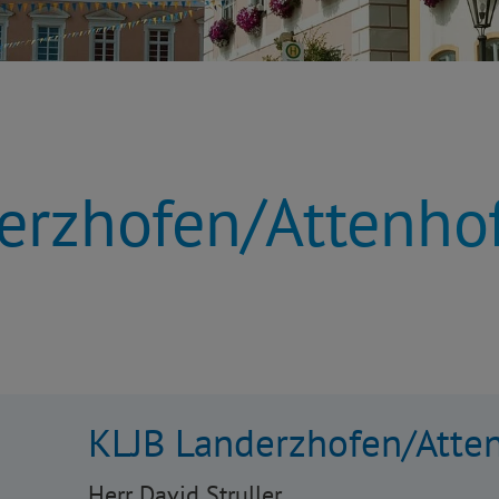
erzhofen/Attenho
KLJB Landerzhofen/Atte
Herr David Struller