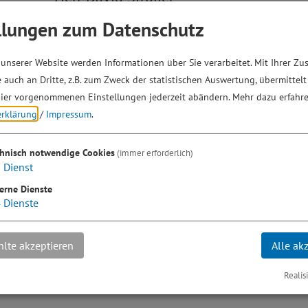
Attenhofen
llungen zum Datenschutz
Birkhofer Straße 14
91171 Greding
unserer Website werden Informationen über Sie verarbeitet. Mit Ihrer Z
 auch an Dritte, z.B. zum Zweck der statistischen Auswertung, übermittelt
00000 0000
ier vorgenommenen Einstellungen jederzeit abändern.
Mehr dazu erfahre
erklärung
/
Impressum
.
chnisch notwendige Cookies
(immer erforderlich)
1
Dienst
erne Dienste
4
Dienste
lte akzeptieren
Alle ak
Realis