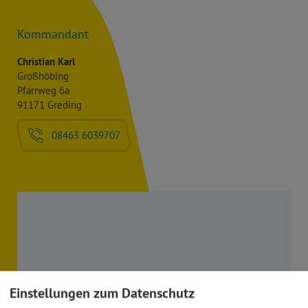
Kommandant
Christian Karl
Großhöbing
Pfarrweg 6a
91171 Greding
08463 6039707
Einstellungen zum Datenschutz