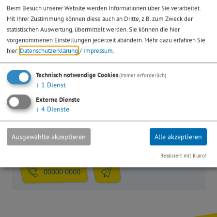
Beim Besuch unserer Website werden Informationen über Sie verarbeitet.
Mit Ihrer Zustimmung können diese auch an Dritte, z.B. zum Zweck der
statistischen Auswertung, übermittelt werden. Sie können die hier
vorgenommenen Einstellungen jederzeit abändern.
Mehr dazu erfahren Sie
Feuerwehrhaus Höbing
hier:
Datenschutzerklärung
/
Impressum
.
Kleinhöbing 32
91177 Thalmässing
Technisch notwendige Cookies
(immer erforderlich)
↓
1
Dienst
Info-Adresse
Externe Dienste
↓
4
Dienste
FF Höbing e.V.
Großhöbing
Ausgewählte akzeptieren
Alle akzeptieren
Wiesenweg 2
91171 Greding
Realisiert mit Klaro!
00000 0000