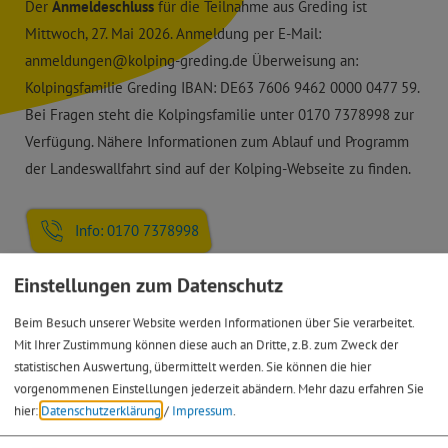
Der
Anmeldeschluss
für die Teilnahme aus Greding ist
Mittwoch, 27. Mai 2026. Anmeldung per E-Mail:
anmeldungen@kolping-greding.de Überweisung an:
Kolpingsfamilie Greding IBAN: DE63 7606 9462 0000 0477 59.
Bei Fragen steht die Kolpingsfamilie unter 0170 7378998 zur
Verfügung. Nähere Informationen zum Ablauf und Programm
der Landeswallfahrt sind auf der Kolping-Webseite zu finden.
Info: 0170 7378998
Einstellungen zum Datenschutz
Beim Besuch unserer Website werden Informationen über Sie verarbeitet.
Eintrittspreise
Mit Ihrer Zustimmung können diese auch an Dritte, z.B. zum Zweck der
statistischen Auswertung, übermittelt werden. Sie können die hier
30,- €
vorgenommenen Einstellungen jederzeit abändern.
Mehr dazu erfahren Sie
hier:
Datenschutzerklärung
/
Impressum
.
Die Kosten für Busfahrt und Eintritt in den Dom betragen 30