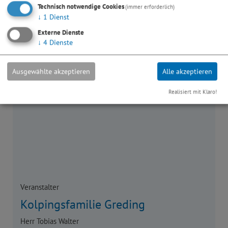
Euro.
Technisch notwendige Cookies
(immer erforderlich)
Anmeldeschluss ist Mittwoch, 27. Mai 2026.
↓
1
Dienst
Externe Dienste
↓
4
Dienste
Ausgewählte akzeptieren
Alle akzeptieren
Realisiert mit Klaro!
Veranstalter
Kolpingsfamilie Greding
Herr Tobias Walter