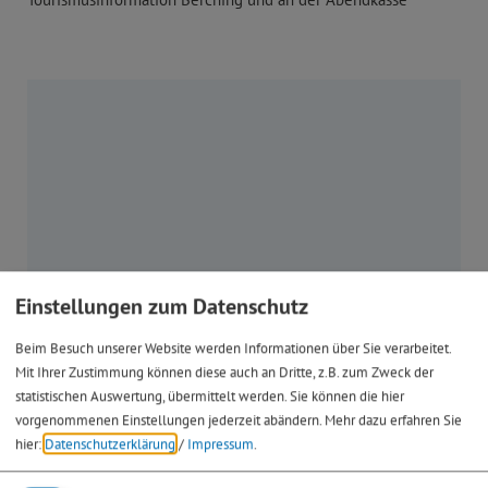
Einstellungen zum Datenschutz
Beim Besuch unserer Website werden Informationen über Sie verarbeitet.
Treffpunkt: Grund- und Mittelschule, Turnhalle, Berchinger
Mit Ihrer Zustimmung können diese auch an Dritte, z.B. zum Zweck der
Str. 18
statistischen Auswertung, übermittelt werden. Sie können die hier
vorgenommenen Einstellungen jederzeit abändern.
Mehr dazu erfahren Sie
Grund- und Mittelschule
hier:
Datenschutzerklärung
/
Impressum
.
Berchinger Str. 18