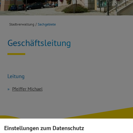
Stadtverwaltung
Sachgebiete
Geschäftsleitung
Leitung
Pfeiffer Michael
Einstellungen zum Datenschutz