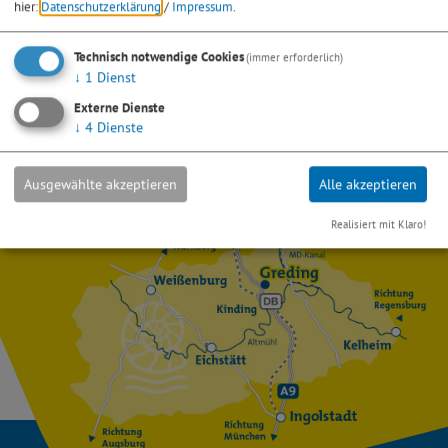
hier:
Datenschutzerklärung
/
Impressum
.
*) Pflichtfeld
Absenden
Technisch notwendige Cookies
(immer erforderlich)
↓
1
Dienst
Eine Kopie dieser E-Mail wird an Ihre Adresse verschickt.
Externe Dienste
↓
4
Dienste
Ausgewählte akzeptieren
Alle akzeptieren
Realisiert mit Klaro!