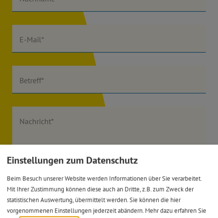
E-Mail*
Betreff*
Nachricht*
Einstellungen zum Datenschutz
Beim Besuch unserer Website werden Informationen über Sie verarbeitet.
Mit Ihrer Zustimmung können diese auch an Dritte, z.B. zum Zweck der
Ich habe die
Datenschutzerklärung gelesen
und bin
statistischen Auswertung, übermittelt werden. Sie können die hier
damit einverstanden.*
vorgenommenen Einstellungen jederzeit abändern.
Mehr dazu erfahren Sie