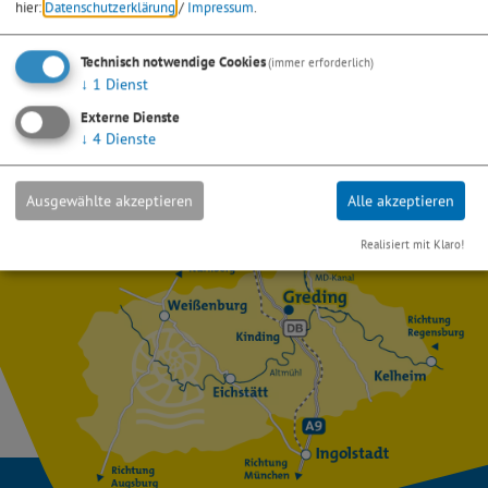
hier:
Datenschutzerklärung
/
Impressum
.
*) Pflichtfeld
Absenden
Technisch notwendige Cookies
(immer erforderlich)
↓
1
Dienst
Eine Kopie dieser E-Mail wird an Ihre Adresse verschickt.
Externe Dienste
↓
4
Dienste
Ausgewählte akzeptieren
Alle akzeptieren
Realisiert mit Klaro!