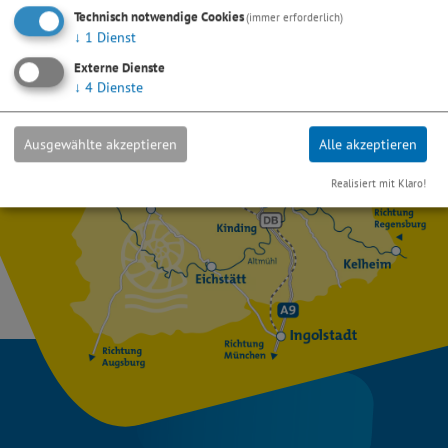
Eine Kopie dieser E-Mail wird an Ihre Adresse verschickt.
Technisch notwendige Cookies
(immer erforderlich)
↓
1
Dienst
Externe Dienste
↓
4
Dienste
Ausgewählte akzeptieren
Alle akzeptieren
Realisiert mit Klaro!