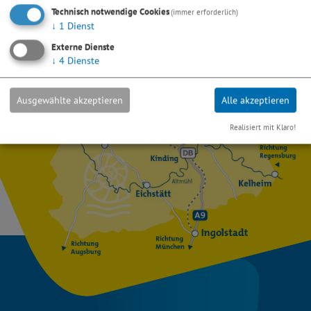
Eine Kopie dieser E-Mail wird an Ihre Adresse verschickt.
Technisch notwendige Cookies
(immer erforderlich)
↓
1
Dienst
Externe Dienste
↓
4
Dienste
Ausgewählte akzeptieren
Alle akzeptieren
Realisiert mit Klaro!