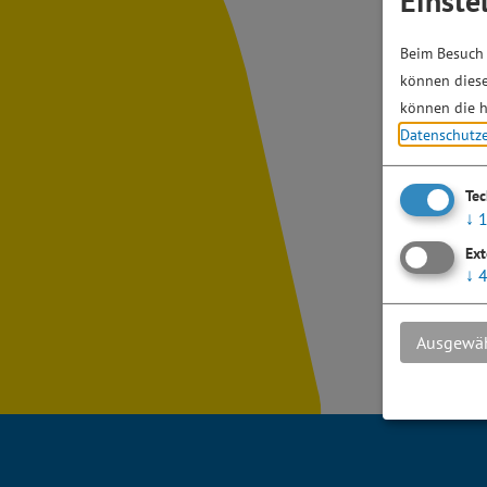
Einste
Beim Besuch 
können diese
können die h
Datenschutz
Te
↓
Ext
↓
Ausgewäh