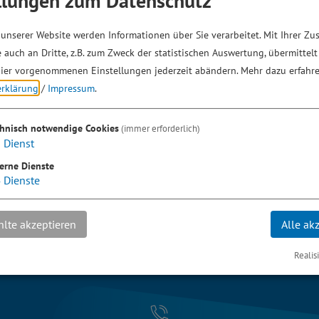
llungen zum Datenschutz
unserer Website werden Informationen über Sie verarbeitet. Mit Ihrer Z
 auch an Dritte, z.B. zum Zweck der statistischen Auswertung, übermittelt
ier vorgenommenen Einstellungen jederzeit abändern.
Mehr dazu erfahre
erklärung
/
Impressum
.
chnisch notwendige Cookies
(immer erforderlich)
1
Dienst
erne Dienste
4
Dienste
lte akzeptieren
Alle ak
Realis