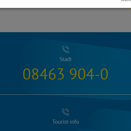
Stadt
08463 904-0
Tourist-info