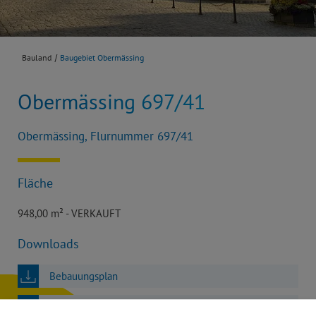
Bauland
Baugebiet Obermässing
Obermässing 697/41
Obermässing, Flurnummer 697/41
Fläche
948,00 m² - VERKAUFT
Downloads
Bebauungsplan
Satzung