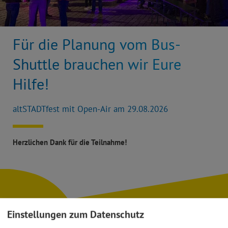
Für die Planung vom Bus-
Shuttle brauchen wir Eure
Hilfe!
altSTADTfest mit Open-Air am 29.08.2026
Herzlichen Dank für die Teilnahme!
Einstellungen zum Datenschutz