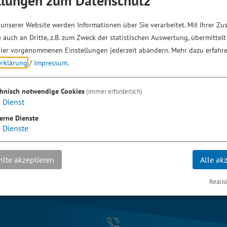
llungen zum Datenschutz
eite von
www.greding.de
unserer Website werden Informationen über Sie verarbeitet. Mit Ihrer Z
 auch an Dritte, z.B. zum Zweck der statistischen Auswertung, übermittelt
ier vorgenommenen Einstellungen jederzeit abändern.
Mehr dazu erfahre
erklärung
/
Impressum
.
chnisch notwendige Cookies
(immer erforderlich)
1
Dienst
erne Dienste
4
Dienste
lte akzeptieren
Alle ak
Realis