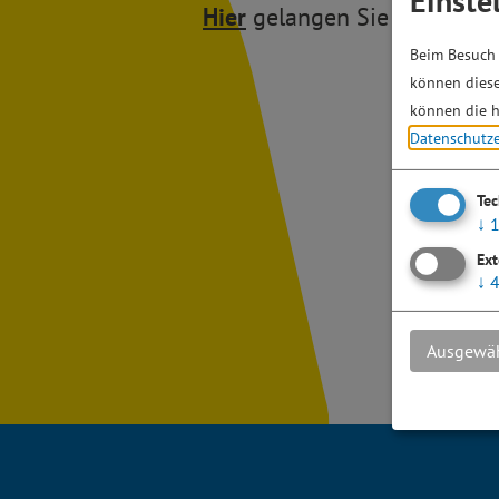
Einste
Hier
gelangen Sie zur Starts
Beim Besuch 
können diese
können die h
Datenschutz
Te
↓
Ext
↓
Ausgewäh