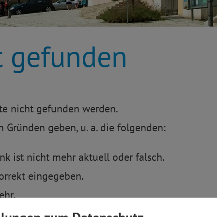
t gefunden
te nicht gefunden werden.
 Gründen geben, u. a. die folgenden:
k ist nicht mehr aktuell oder falsch.
orrekt eingegeben.
ehr.