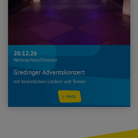
20.12.26
Weihnachten/Silvester
Gredinger Adventskonzert
mit besinnlichen Liedern und Texten
> mehr