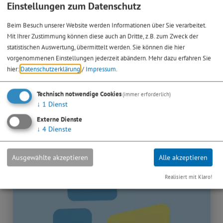
Einstellungen zum Datenschutz
05. - 06.12.26
Beim Besuch unserer Website werden Informationen über Sie verarbeitet.
Weihnachtsmarkt
Mit Ihrer Zustimmung können diese auch an Dritte, z.B. zum Zweck der
statistischen Auswertung, übermittelt werden. Sie können die hier
Gredinger Weihnachtsmarkt
vorgenommenen Einstellungen jederzeit abändern.
Mehr dazu erfahren Sie
Budenzauber in historischer Kulisse
hier:
Datenschutzerklärung
/
Impressum
.
> mehr
Technisch notwendige Cookies
(immer erforderlich)
↓
1
Dienst
Externe Dienste
↓
4
Dienste
Ausgewählte akzeptieren
Alle akzeptieren
Realisiert mit Klaro!