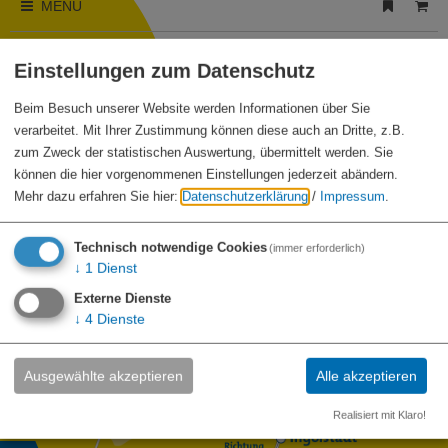
MENÜ
Einstellungen zum Datenschutz
Suche
Beim Besuch unserer Website werden Informationen über Sie
verarbeitet. Mit Ihrer Zustimmung können diese auch an Dritte, z.B.
zum Zweck der statistischen Auswertung, übermittelt werden. Sie
powered by Holidu Smart Destination
können die hier vorgenommenen Einstellungen jederzeit abändern.
Mehr dazu erfahren Sie hier:
Datenschutzerklärung
/
Impressum
.
Technisch notwendige Cookies
(immer erforderlich)
↓
1
Dienst
Externe Dienste
↓
4
Dienste
Ausgewählte akzeptieren
Alle akzeptieren
Realisiert mit Klaro!