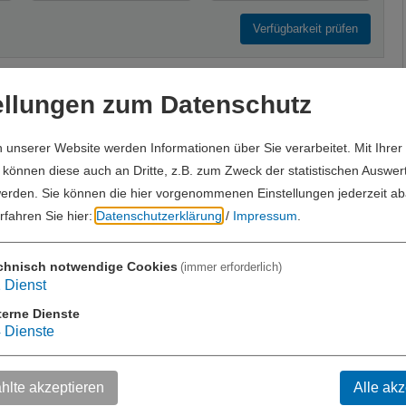
Verfügbarkeit prüfen
ellungen zum Datenschutz
Verfügbarkeiten anzeigen
unserer Website werden Informationen über Sie verarbeitet. Mit Ihrer
önnen diese auch an Dritte, z.B. zum Zweck der statistischen Auswer
 €
pro Einheit/ Nacht für 1 Pers. (Erw./Kind)
werden. Sie können die hier vorgenommenen Einstellungen jederzeit a
fahren Sie hier:
Datenschutzerklärung
/
Impressum
.
Verfügbarkeiten anzeigen
chnisch notwendige Cookies
(immer erforderlich)
C und Dusche
1
Dienst
erson
terne Dienste
4
Dienste
r
 €
pro Einheit/ Nacht für 2 Pers. (Erw./Kind)
lte akzeptieren
Alle akz