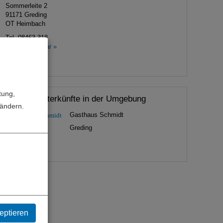
Sommerleite 2
91171
Greding
OT Heimbach
Tel.
08463 318
Kontaktformular »
Website »
tung,
Weitere Unterkünfte in der Umgebung
bändern.
Gasthaus Schmidt
Greding
eptieren