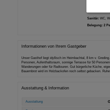
Details
Sanitär:
WC, W
Belegung: 2 P
Informationen von Ihrem Gastgeber
Unser Gasthof liegt idyllisch im Heimbachtal, 8 km v. Gredi
Personen, Aufenthaltsraum, sonnige Terrasse für 50 Personen
Wanderungen oder für Radtouren. Gut bürgerliche Küche, eigen
Bauernbrot wird im Holzbackofen noch selbst gebacken. Ruhe
Ausstattung & Information
Ausstattung