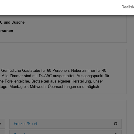
Realisi
Verfügbarkeiten anzeigen
C und Dusche
ersonen
ng. Gemütliche Gaststube für 60 Personen, Nebenzimmer für 40
. Alle Zimmer sind mit DU/WC ausgestattet. Ausgangspunkt für
e Forellenteiche, Brotzeiten aus eigener Herstellung, unser
tage: Montag bis Mittwoch. Übernachtungen sind möglich.
Freizeit/Sport